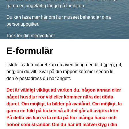
gärna en ungefärlig längd på tumlaren.
Du kan
läsa mer här
om hur museet behandlar dina
personuppgifter.
Tack för din medverkan!
E-formulär
I slutet av formuläret kan du även bifoga en bild (jpeg, gif,
png) om du vill. Svar på din rapport kommer sedan till
den e-postadress du har angett.
Det är väldigt viktigt att varken du, någon annan eller
något husdjur rör vid eller kommer nära det döda
djuret. Om möjligt, ta bilder på avstånd. Om möjligt, ta
gärna en bild på buken så att det går att avgöra kön.
På detta vis kan vi ta reda på hur många hanar och
honor som strandar. Om du har ett mätverktyg i din