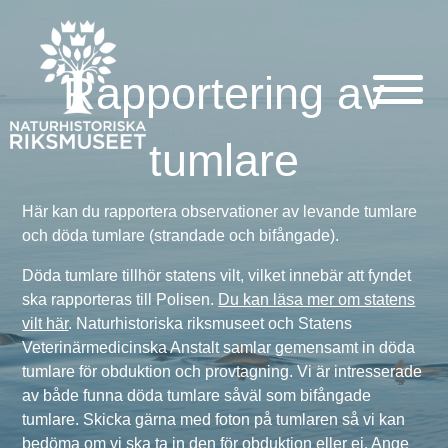
Rapportering av
tumlare
Här kan du rapportera observationer av levande tumlare
och döda tumlare (strandade och bifångade).
Döda tumlare tillhör statens vilt, vilket innebär att fyndet
ska rapporteras till Polisen.
Du kan läsa mer om statens
vilt här
. Naturhistoriska riksmuseet och Statens
Veterinärmedicinska Anstalt samlar gemensamt in döda
tumlare för obduktion och provtagning. Vi är intresserade
av både funna döda tumlare såväl som bifångade
tumlare. Skicka gärna med foton på tumlaren så vi kan
bedöma om vi ska ta in den för obduktion eller ej. Ange