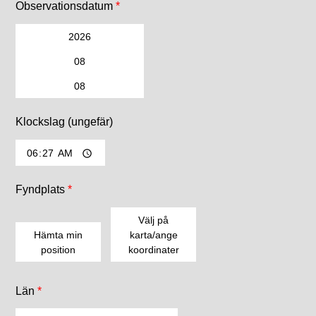
Observationsdatum
*
Klockslag (ungefär)
Fyndplats
*
Välj på
Hämta min
karta/ange
position
koordinater
Du kan klicka på kartan för att hämta koordinater eller
Län
*
skriva in dem själv i fälten ovanför.