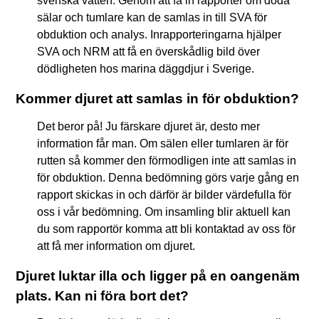
svenska vatten. Genom att få in rapporter om döda
sälar och tumlare kan de samlas in till SVA för
obduktion och analys. Inrapporteringarna hjälper
SVA och NRM att få en överskådlig bild över
dödligheten hos marina däggdjur i Sverige.
Kommer djuret att samlas in för obduktion?
Det beror på! Ju färskare djuret är, desto mer
information får man. Om sälen eller tumlaren är för
rutten så kommer den förmodligen inte att samlas in
för obduktion. Denna bedömning görs varje gång en
rapport skickas in och därför är bilder värdefulla för
oss i vår bedömning. Om insamling blir aktuell kan
du som rapportör komma att bli kontaktad av oss för
att få mer information om djuret.
Djuret luktar illa och ligger på en oangenäm
plats. Kan ni föra bort det?